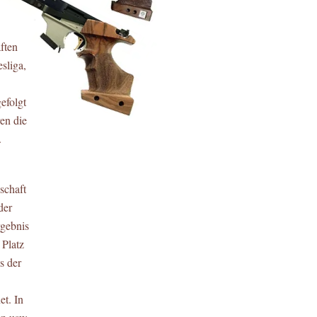
ften
sliga,
efolgt
en die
.
schaft
der
rgebnis
 Platz
s der
et. In