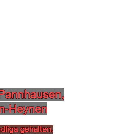
 Pannhausen,
in-Heynen
dliga gehalten.