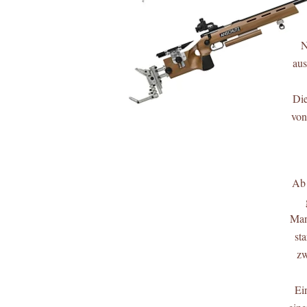
N
au
Die
von
Ab 
Man
st
zw
Ei