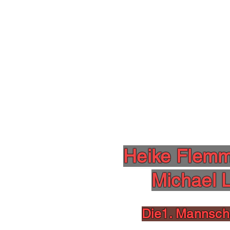
Heike Flemm
Michael 
Die1. Mannscha