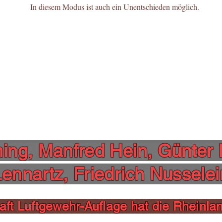
In diesem Modus ist auch ein Unentschieden möglich.
ing, Manfred Hein, Günter
Lennartz, Friedrich Nussele
ft Luftgewehr-Auflage hat die Rheinlan