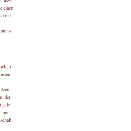
en usw.
e einen
nd mit
nte ist
schaft
Besten
hützen
n, der
 jede
- und
schaft,