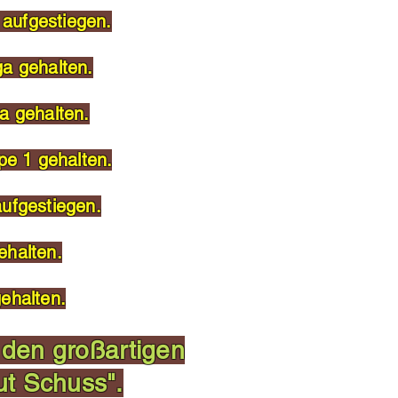
 aufgestiegen.
ga gehalten.
a gehalten.
pe 1 gehalten.
aufgestiegen.
ehalten.
gehalten.
 den großartigen
t Schuss".