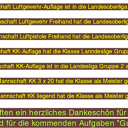
haft Luftgewehr-Auflage ist in die Landesoberliga
schaft Luftgewehr Freihand hat die Landesoberli
schaft Luftpistole Freihand hat die Landesoberlig
haft KK-Auflage hat die Klasse Lanndeslige Grup
chaft KK-Auflage ist in die Landesliga Gruppe 2 
Mannschaft KK 3 x 20 hat die Klasse als Meister g
annschaft KK liegend hat die Klasse als Meister 
ten ein herzliches Dankeschön für
d für die kommenden Aufgaben "Gu