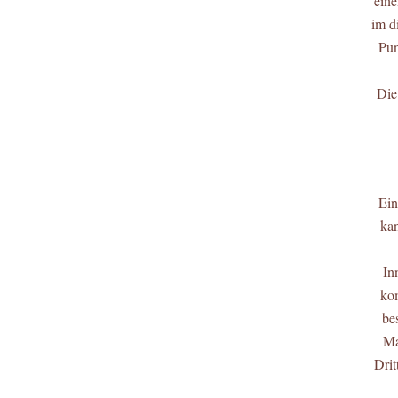
eine
im d
Pun
Die
Ein
kan
In
kom
be
Ma
Drit