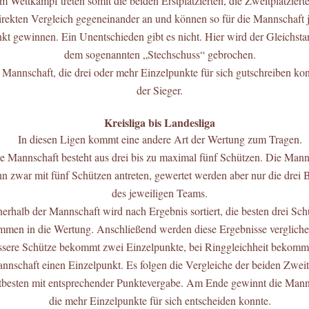
m Wettkampf treten somit die beiden Erstplatzierten, die Zweitplatziert
irekten Vergleich gegeneinander an und können so für die Mannschaft j
kt gewinnen. Ein Unentschieden gibt es nicht. Hier wird der Gleichsta
dem sogenannten „Stechschuss“ gebrochen.
 Mannschaft, die drei oder mehr Einzelpunkte für sich gutschreiben kon
der Sieger.
Kreisliga bis Landesliga
In diesen Ligen kommt eine andere Art der Wertung zum Tragen.
e Mannschaft besteht aus drei bis zu maximal fünf Schützen. Die Mann
n zwar mit fünf Schützen antreten, gewertet werden aber nur die drei 
des jeweiligen Teams.
nerhalb der Mannschaft wird nach Ergebnis sortiert, die besten drei Sc
men in die Wertung. Anschließend werden diese Ergebnisse vergliche
ssere Schütze bekommt zwei Einzelpunkte, bei Ringgleichheit bekommt
nnschaft einen Einzelpunkt. Es folgen die Vergleiche der beiden Zweit
tbesten mit entsprechender Punktevergabe. Am Ende gewinnt die Mann
die mehr Einzelpunkte für sich entscheiden konnte.