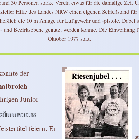
und 30 Personen starke Verein etwas für die damalige Zeit U
nzieller Hilfe des Landes NRW einen eigenen Schießstand für 
ießlich die 10 m Anlage für Luftgewehr und -pistole. Dabei 
s- und Bezirksebene genutzt werden konnte. Die Einweihung fa
Oktober 1977 statt.
konnte der
malbroich
hrigen Junior
einmanns
stertitel feiern. Er
s