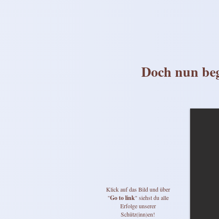
Doch nun beg
Klick auf das Bild und über
"
Go to link
" siehst du alle
Erfolge unserer
Schütz(inn)en!