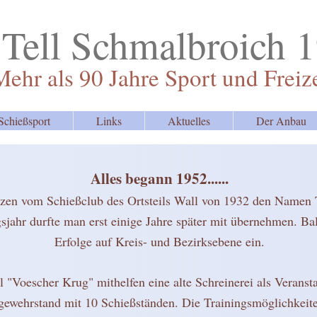
 Tell Schmalbroich 
Mehr als 90 Jahre Sport und Freiz
Schießsport
Links
Aktuelles
Der Anbau
Alles begann 1952......
ützen vom Schießclub des Ortsteils Wall von 1932 den Namen 
hr durfte man erst einige Jahre später mit übernehmen. Bald 
Erfolge auf Kreis- und Bezirksebene ein.
 "Voescher Krug" mithelfen eine alte Schreinerei als Veranst
tgewehrstand mit 10 Schießständen. Die Trainingsmöglichkeiten